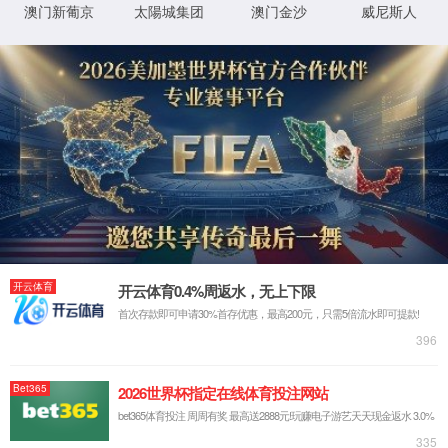
天齐佰川物业公司召开项目一线员工座谈会
2026/06/20
为深入了解天齐佰川物业公司成立以来运营情况，零距离倾听一线员
工最真实的声音，精准破解基层工作痛点、难点问题，切实打通管理
沟通壁垒，近日，天齐佰川公司执行董事庞科、总经理董国伟率相关
部门负责人，深入各项目现场召开基层员工座谈会。