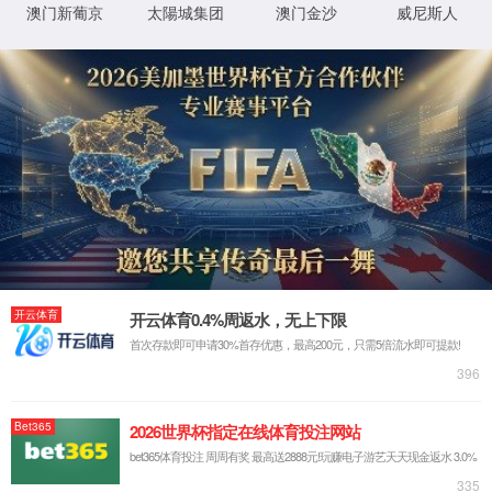

相关推荐
淄博东岳新能源有限公司3*5万
颐和大厦项目
千瓦背压机组热电联产项目土
建工程标段三
淄博花屿城项目