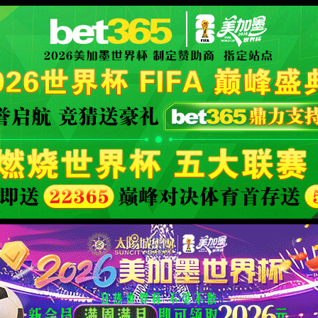
首页
集团概况
新闻中心
天齐报电子版
业务领域
合楼（2012年度中国建设工程鲁班奖受表彰工程
更新时间：2022/08/20
020年度国家优质工程奖）
度中国建设工程鲁班奖）