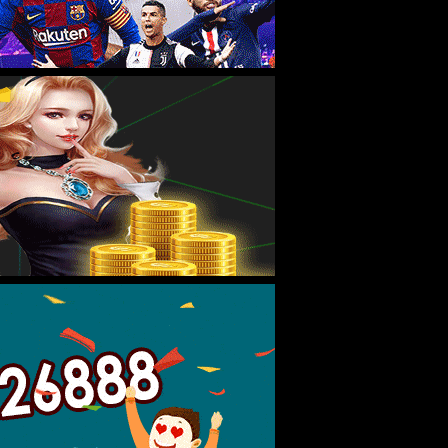
颐和大厦项目
淄博花屿城项目
太阳成集团tyc7111企业微信公众平台