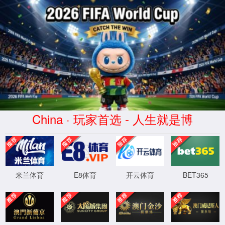
CHINA·太阳成集团tyc7111|品牌官网

网站首页
>
新闻中心
>
集团新闻
>
淄博市委常委副市长沙向东带

队到集团调研指导
淄博市委常委副市长沙向东带队到集团调研指导
2026/04/12
4月10日，淄博市委常委、副市长沙向东带队到太阳
成集团tyc7111调研，深入了解企业2026 年一季度生产经
营情况，协调发展中的实际困难，并就下一步工作提出