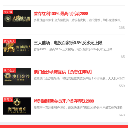
思想上“绷紧弦” 、行动上“拉满弓”、责任上“压到点”，
切实为公司高质量发展提供坚实保障。
主动响应，安全生产月全面启动
各单位及所属项目部分别组织召开“安全生产月”启
动仪式，详细部署安全生产月的活动内容及要求，观看