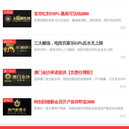
董事长李国锋，现代产业集团党委副书记、董事、总经
理孔祥文等出席活动。
山东发展·绿动谷（临港董家园区）项目由山东发展
集团旗下的山东发展智慧园区投资有限公司与山东天齐
产业发展集团有限公司联合开发，是太阳成集团tyc7111
运作的首个标准化厂房产业园区项目。园区位于济南临
港经济开发区温梁路以南、智德路以西，地处济南“东
强”与“北起”两大战略交汇节点，坐拥东部区域发展核心
区位，总占地面积约171亩，规划总建筑面积约19万平方
米，以智能制造为核心主导产业，集研发孵化、生产制
造与产业服务等功能于一体。园区以“绿动谷2.0”产品体
系为特色，一期规划建设9栋以两层为主的厂房，首层层
高7.8米，楼面荷载1.5—3吨/平方米，充分满足大型设备
安装与生产需求；二期为单层钢结构厂房，层高12米，